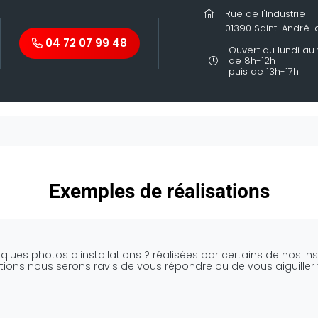
Rue de l'Industrie
01390 Saint-André
04 72 07 99 48
Ouvert du lundi au
de 8h-12h
puis de 13h-17h
Exemples de réalisations
qlues photos d'installations ? réalisées par certains de nos in
stions nous serons ravis de vous répondre ou de vous aiguiller 