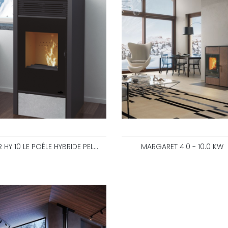
BR HY 10 LE POÊLE HYBRIDE PELLETS/BÛCHES 11,2 KW
MARGARET 4.0 - 10.0 KW