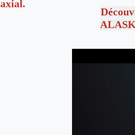
oaxial.
Découvr
ALASKA