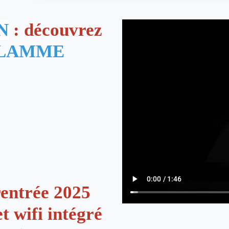
N
: découvrez
LAMME
entrée 2025
t wifi intégré