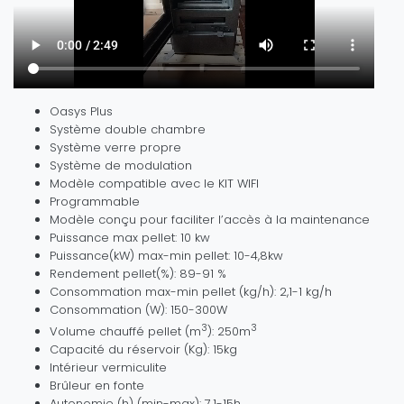
Oasys Plus
Système double chambre
Système verre propre
Système de modulation
Modèle compatible avec le KIT WIFI
Programmable
Modèle conçu pour faciliter l’accès à la maintenance
Puissance max pellet: 10 kw
Puissance(kW) max-min pellet: 10-4,8kw
Rendement pellet(%): 89-91 %
Consommation max-min pellet (kg/h): 2,1-1 kg/h
Consommation (W): 150-300W
3
3
Volume chauffé pellet (m
): 250m
Capacité du réservoir (Kg): 15kg
Intérieur vermiculite
Brûleur en fonte
Autonomie (h) (min-max): 7,1-15h