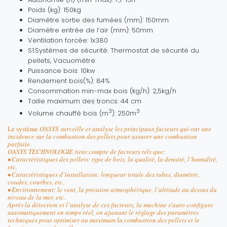
Poids (kg): 150kg
Diamètre sortie des fumées (mm): 150mm
Diamètre entrée de l’air (mm): 50mm
Ventilation forcée: 1x380
S1:Systèmes de sécurité: Thermostat de sécurité du
pellets, Vacuomètre
Puissance bois: 10kw
Rendement bois(%): 84%
Consommation min-max bois (kg/h): 2,5kg/h
Taille maximum des troncs: 44 cm
3
3
Volume chauffé bois (m
): 250m
Le système
OASYS surveille et analyse les principaux facteurs qui ont une
incidence sur la combustion des pellets pour assurer une combustion
parfaite.
OASYS TECHNOLOGIE tient compte de facteurs tels que:
• Caractéristiques des pellets: type de bois, la qualité, la densité, l’humidité,
etc.
• Caractéristiques d’installation: longueur totale des tubes, diamètre,
coudes, courbes, etc.
• Environnement: le vent, la pression atmosphérique, l’altitude au dessus du
niveau de la mer, etc.
Après la détection et l’analyse de ces facteurs, la machine s'auto-configure
automatiquement en temps réel, en ajustant le réglage des paramètres
techniques pour optimiser au maximum la combustion des pellets et le