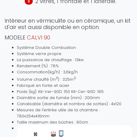
2 vitres, 1 frontale et 1 latérale.
Intèrieur en vérmiculite ou en céramique, un kit
d'air est aussi disponible en option.
MODELE
CALVI 90
Système Double Combustion
Système verre propre
La puissance de chauffage : 13kw
Rendement (%) : 78%
Consommation(kg/h) : 3,6kg/h
3
3
Volume chauffé (m
) : 325m
Fabriqué en fonte et acier
Poids (kg): Kit-Ver-90D :150 Kit-Cer-90D :165
Diamètre sortie de fumée (mm) : 200mm
Canalisable (diamètre et nombre de sorties) : 4x120
Mesures de l′entrée utile de la chambre :
780x254x416mm
Taille maximum des bûches : 80cm