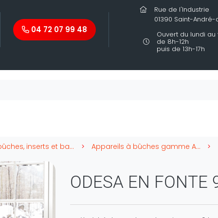
Rue de l'Industrie
01390 Saint-André
04 72 07 99 48
Ouvert du lundi au
de 8h-12h
puis de 13h-17h
Poêles à bûches, inserts et barbecues.
Appareils à bûches gamme AMH
ODESA EN FONTE 