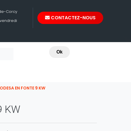
-de-Corcy
CONTACTEZ-NOUS
 vendredi
Ok
ODESA EN FONTE 9 KW
9 KW