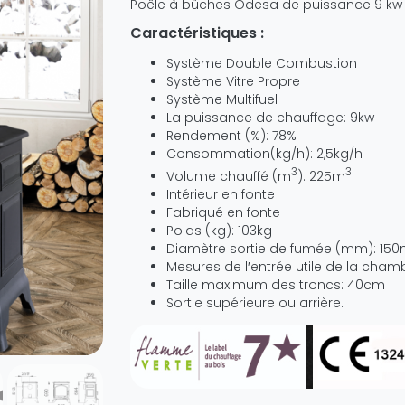
Poêle à bûches Odesa de puissance 9 kw 
Caractéristiques :
Système Double Combustion
Système Vitre Propre
Système Multifuel
La puissance de chauffage: 9kw
Rendement (%): 78%
Consommation(kg/h): 2,5kg/h
3
3
Volume chauffé (m
): 225m
Intérieur en fonte
Fabriqué en fonte
Poids (kg): 103kg
Diamètre sortie de fumée (mm): 15
Mesures de l′entrée utile de la cha
Taille maximum des troncs: 40cm
Sortie supérieure ou arrière.