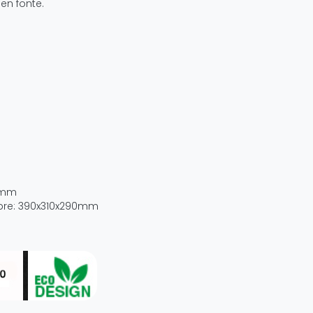
en fonte.
0mm
mbre: 390x310x290mm