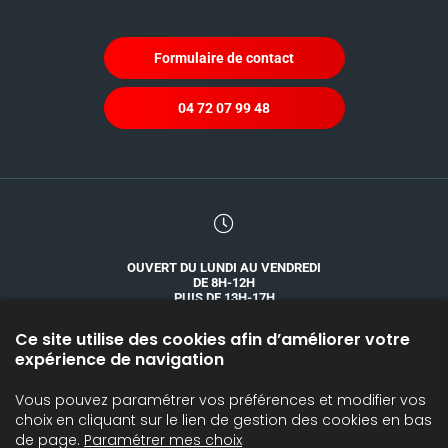
Formulaire de contact
04 72 07 99 48
OUVERT DU LUNDI AU VENDREDI
DE 8H-12H
PUIS DE 13H-17H
Ce site utilise des cookies afin d’améliorer votre
expérience de navigation
Vous pouvez paramétrer vos préférences et modifier vos
SILOS, TRANSPORT ET ACCESSOIRES
CATALOGUES
choix en cliquant sur le lien de gestion des cookies en bas
de page.
Paramétrer mes choix
DONNÉES PERSONNELLES
MENTIONS LÉGALES