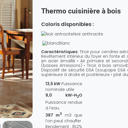
Thermo cuisinière à bois
Coloris disponibles :
Noir anthracite
Blanc
Caractéristiques:
Tiroir pour cendres extr
Revêtement intérieur du foyer en fonte et a
en acier émaillé • Air primaire et seco
(basses émissions) • Tiroir à bois amovibl
Dispositif de sécurité DSA (soupape DSA o
supérieure à droite et postérieure • plat du
13,5 kW
Puissance
nominale utile
9,0 kW-H
O
2
Puissance rendue
à l’eau
3
387 m
m3 que
l’on peut chauffer
Rendement : 81,2%