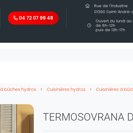
Rue de l'Industrie
01390 Saint-André
04 72 07 99 48
Ouvert du lundi au
de 8h-12h
puis de 13h-17h
 à bûches hydros
Cuisinières hydros
TERMOSOVRANA D.