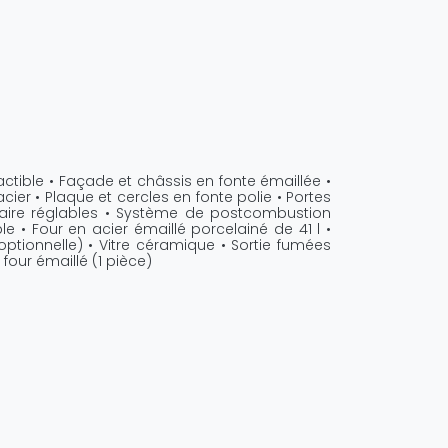
actible • Façade et châssis en fonte émaillée •
cier • Plaque et cercles en fonte polie • Portes
ndaire réglables • Système de postcombustion
e • Four en acier émaillé porcelainé de 41 l •
ptionnelle) • Vitre céramique • Sortie fumées
 four émaillé (1 pièce)