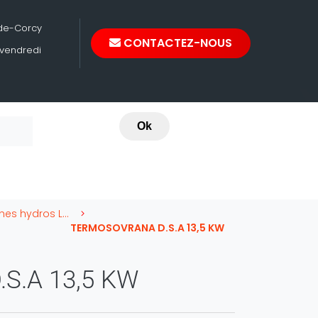
-de-Corcy
CONTACTEZ-NOUS
 vendredi
Ok
Cuisinières à bûches hydros La Nordica
TERMOSOVRANA D.S.A 13,5 KW
S.A 13,5 KW