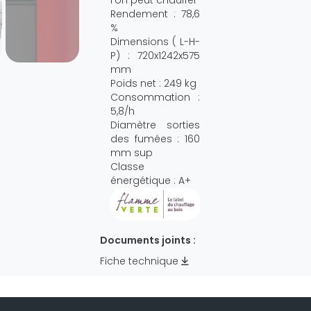
Rendement : 78,6
%
Dimensions ( L-H-
P) : 720x1242x575
mm
Poids net : 249 kg
Consommation :
5,8/h
Diamètre sorties
des fumées : 160
mm sup
Classe
énergétique : A+
Documents joints :
Fiche technique