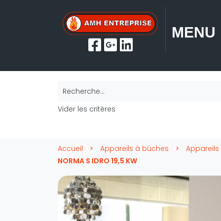
MENU
Recherche...
Vider les critères
Accueil
Appareils à bûches
Appareils
NORMA S IDRO 19,5 KW