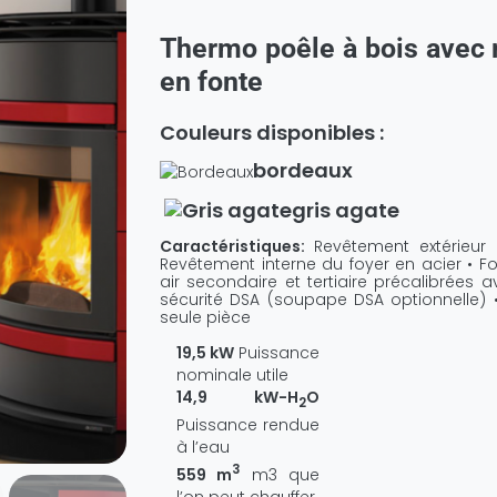
Thermo poêle à bois avec 
en fonte
Couleurs disponibles :
bordeaux
gris agate
Caractéristiques:
Revêtement extérieur
Revêtement interne du foyer en acier • Foy
air secondaire et tertiaire précalibrées
sécurité DSA (soupape DSA optionnelle) 
seule pièce
19,5 kW
Puissance
nominale utile
14,9 kW-H
O
2
Puissance rendue
à l’eau
3
559 m
m3 que
l’on peut chauffer