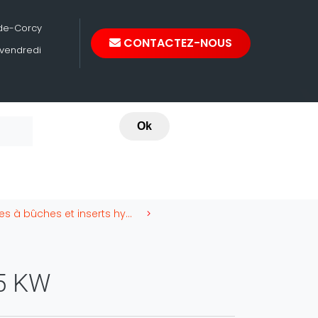
-de-Corcy
CONTACTEZ-NOUS
 vendredi
Ok
Poêles à bûches et inserts hydros La Nordica
5 KW