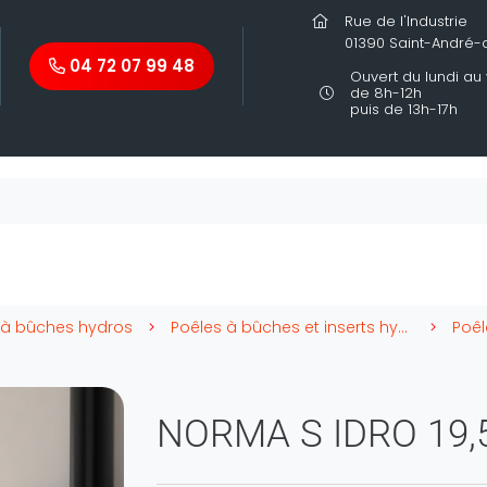
Rue de l'Industrie
01390 Saint-André
04 72 07 99 48
Ouvert du lundi au
de 8h-12h
puis de 13h-17h
 à bûches hydros
Poêles à bûches et inserts hydros
NORMA S IDRO 19,