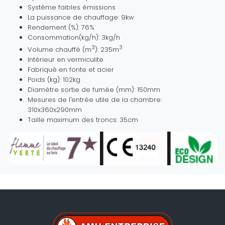
Système faibles émissions
La puissance de chauffage: 9kw
Rendement (%): 76%
Consommation(kg/h): 3kg/h
3
3
Volume chauffé (m
): 235m
Intérieur en vermiculite
Fabriqué en fonte et acier
Poids (kg): 102kg
Diamètre sortie de fumée (mm): 150mm
Mesures de l′entrée utile de la chambre:
310x360x290mm
Taille maximum des troncs: 35cm