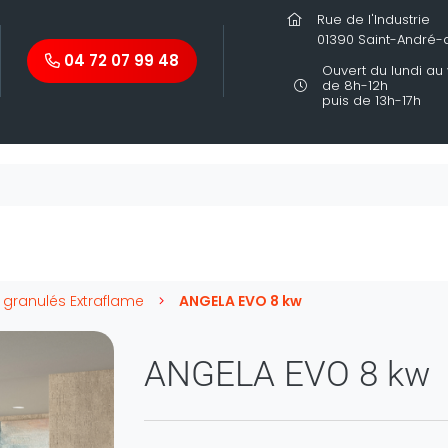
Rue de l'Industrie
01390 Saint-André
04 72 07 99 48
Ouvert du lundi au
de 8h-12h
puis de 13h-17h
 granulés Extraflame
ANGELA EVO 8 kw
ANGELA EVO 8 kw