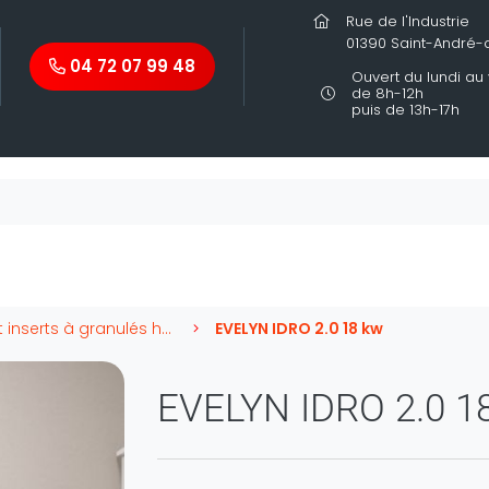
Rue de l'Industrie
01390 Saint-André
04 72 07 99 48
Ouvert du lundi au
de 8h-12h
puis de 13h-17h
Poêles et inserts à granulés hydros Extraflame
EVELYN IDRO 2.0 18 kw
EVELYN IDRO 2.0 1