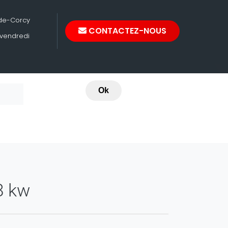
-de-Corcy
CONTACTEZ-NOUS
 vendredi
Ok
8 kw