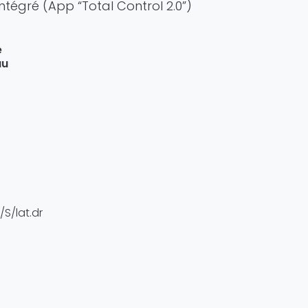
intégré (App “Total Control 2.0”)
e
au
S/lat.dr